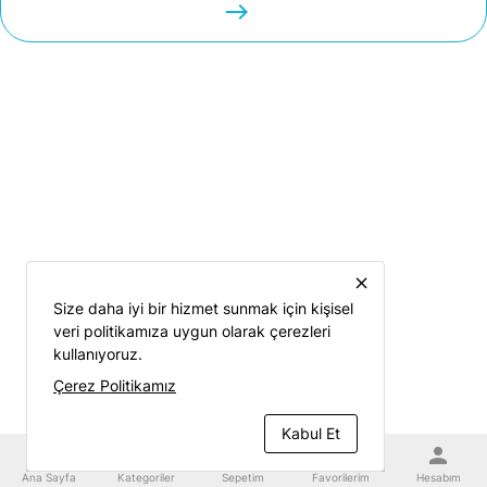
easts
close
Size daha iyi bir hizmet sunmak için kişisel
veri politikamıza uygun olarak çerezleri
kullanıyoruz.
Çerez Politikamız
Kabul Et
home
category
shopping_cart
favorite
person
Ana Sayfa
Kategoriler
Sepetim
Favorilerim
Hesabım