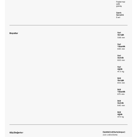
Paslanmaz
çelik
gümüş
Sızıntı
Sensörü
Evet
Boyutlar
Net
Genişlik
598 mm
Net
Yükseklik
845 mm
Net
Derinlik
600 mm
Net
Ağırlık
41.5 kg
Brüt
Genişlik
655 mm
Brüt
Yükseklik
875 mm
Brüt
Derinlik
645 mm
Brüt
Ağırlık
47.5 kg
Güç/Değerler
Elektrik(Volt/Hertz/Amper)
220-240V/50Hz