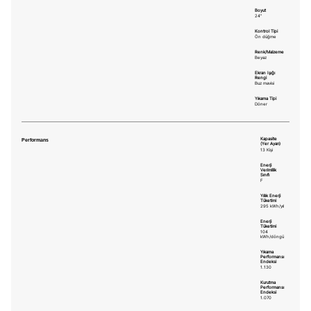
Boyut
24"
Kontrol Tipi
Ön düğme
Renk/Malzeme
Beyaz
Ekran Işığı
Rengi
Buz mavisi
Yıkama Tipi
Döner
Performans
Kapasite
(Yer Ayarı)
13 Kişi
Enerji
Verimlilik
Sınıfı
F
Yıllık Enerji
Tüketimi
295 kWh/yıl
Enerji
Tüketimi
104
kWh/döngü
Yıkama
Performansı
Endeksi
1.130
Kurutma
Performansı
Endeksi
1.070