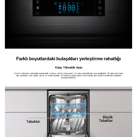
Farklı boyutlardaki bulaşıkları yerleştirme rahatlığı
Kolay Yükseklik Ayarı
Esnek İç Mekanın yüksekliği ayarlanabilir, böylece raf tek dokunuşla 5 cm daha yükseltilebilir veya alçaltılabilir. Alt rafta daha fazla
alan yaratarak, uzun kaplar, geniş ve büyük tabaklar; üst rafta ise şarap kadehi veya kupalar gibi çeşitli boyutlardaki bulaşıkları
yerleştirebilirsiniz.