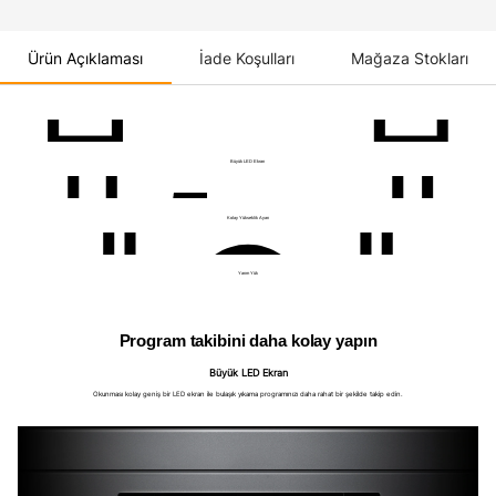
Ürün Açıklaması
İade Koşulları
Mağaza Stokları
Büyük LED Ekran
Kolay Yükseklik Ayarı
Yarım Yük
Program takibini daha kolay yapın
Büyük LED Ekran
Okunması kolay geniş bir LED ekran ile bulaşık yıkama programınızı daha rahat bir şekilde takip edin.