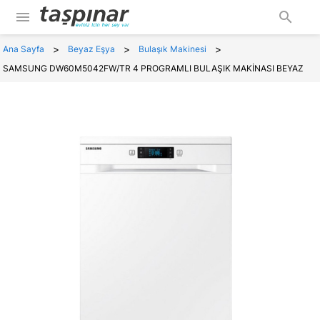
menu
search
>
>
>
Ana Sayfa
Beyaz Eşya
Bulaşık Makinesi
SAMSUNG DW60M5042FW/TR 4 PROGRAMLI BULAŞIK MAKİNASI BEYAZ