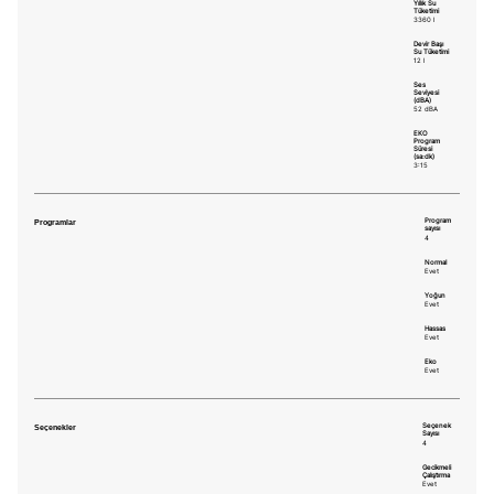
Yıllık Su
Tüketimi
3360 l
Devir Başı
Su Tüketimi
12 l
Ses
Seviyesi
(dBA)
52 dBA
EKO
Program
Süresi
(sa:dk)
3:15
Programlar
Program
sayısı
4
Normal
Evet
Yoğun
Evet
Hassas
Evet
Eko
Evet
Seçenekler
Seçenek
Sayısı
4
Gecikmeli
Çalıştırma
Evet