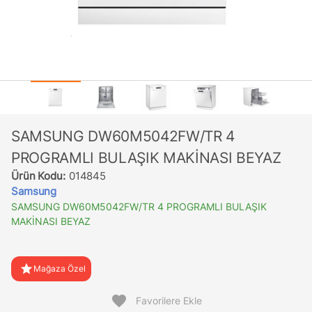
SAMSUNG DW60M5042FW/TR 4
PROGRAMLI BULAŞIK MAKİNASI BEYAZ
Ürün Kodu:
014845
Samsung
SAMSUNG DW60M5042FW/TR 4 PROGRAMLI BULAŞIK
MAKİNASI BEYAZ
star
Mağaza Özel
favorite
Favorilere Ekle