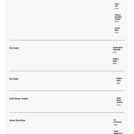
Yarım
Yük
Evet
Yüksek
Sıcaklıkta
Yıkama
Evet
Çocuk
Kilidi
Evet
Üst Sepet
Ayarlanabilir
Yükseklik
Evet
Katlanır
dişler
Hayır
Alt Sepet
Katlanır
dişler
Hayır
Çatal Bıçak Sepeti
Çatal
Bıçak
Sepeti
Evet
Genel Özellikler
Su
durdurma
Hayır
Kazan
Malzemesi