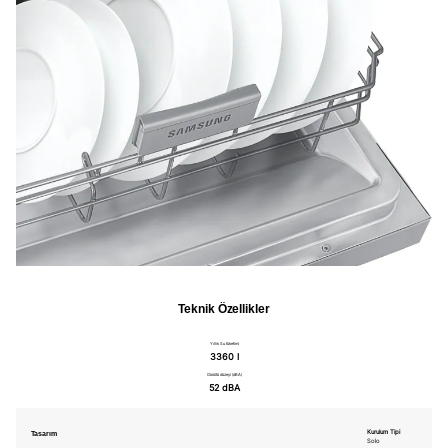
Teknik Özellikler
Yıllık Su tüketimi
3360 l
Gürültü düzeyi (dBA)
52 dBA
Tasarım
Kurulum Tipi
Solo