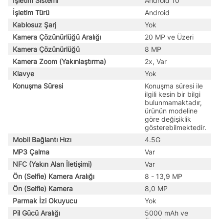
İşletim Sistemi
Android 10
İşletim Türü
Android
Kablosuz Şarj
Yok
Kamera Çözünürlüğü Aralığı
20 MP ve Üzeri
Kamera Çözünürlüğü
8 MP
Kamera Zoom (Yakınlaştırma)
2x, Var
Klavye
Yok
Konuşma Süresi
Konuşma süresi ile
ilgili kesin bir bilgi
bulunmamaktadır,
ürünün modeline
göre değişiklik
gösterebilmektedir.
Mobil Bağlantı Hızı
4.5G
MP3 Çalma
Var
NFC (Yakın Alan İletişimi)
Var
Ön (Selfie) Kamera Aralığı
8 - 13,9 MP
Ön (Selfie) Kamera
8,0 MP
Parmak İzi Okuyucu
Yok
Pil Gücü Aralığı
5000 mAh ve