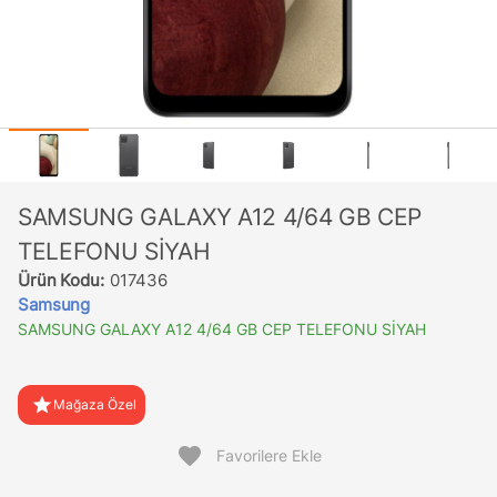
SAMSUNG GALAXY A12 4/64 GB CEP
TELEFONU SİYAH
Ürün Kodu:
017436
Samsung
SAMSUNG GALAXY A12 4/64 GB CEP TELEFONU SİYAH
star
Mağaza Özel
favorite
Favorilere Ekle