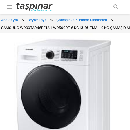
menu
search
>
>
>
Ana Sayfa
Beyaz Eşya
Çamaşır ve Kurutma Makineleri
SAMSUNG WD90TA046BE1AH WD5000T 6 KG KURUTMALI 9 KG ÇAMAŞIR M