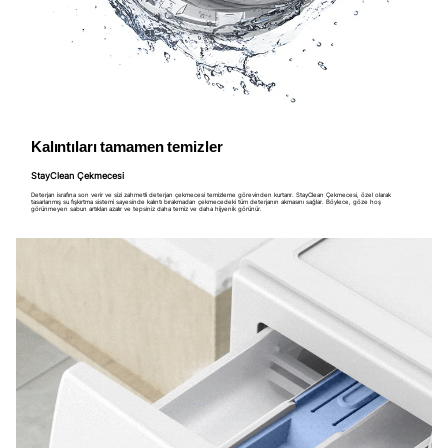
Kalıntıları tamamen temizler
StayClean Çekmecesi
Deterjan israfına son verir ve sizi zahmetli deterjan çekmecesi temizleme görevinden kurtarır. StayClean Çekmecesi, özel olarak
tasarlanmış su fışkırtma sistemi sayesinde kalıntı bırakmadan çekmecedeki tüm deterjanın akmasını sağlar. Böylece, göze hoş
görünmeyen sabun artıkları azalır ve tepsiniz daha temiz ve daha hijyenik görünür.