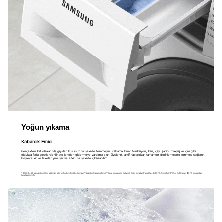
Yoğun yıkama
Kabarcık Emici
Gerçekten kirli olsalar bile giysileri kusursuz bir şekilde temizleyin. Kabarcık Emici fonksiyon; kan, çay, şarap, makyaj ve çim gibi
oldukça farklı çeşitlerdeki inatçı lekeleri gidermeye yardımcı olur. Giysilerin, aktif kabarcıkları tamamen derinlemesine emmesi sağlanır,
böylece kir ve lekeler yumuşar ve etkin bir şekilde çıkarılabilir*.
* IEC 60456 standardının 5inci sürümüne göre test edilmiştir / 8kg Çamaşır Yükünde / Kabarcık Emici Yıkama programı ile Kabarcık Emici olmadan Pamuklu 40/60°C, Sentetik 60°C ve Kot Kumaş 40°C programları
karşılaştırılmıştır.