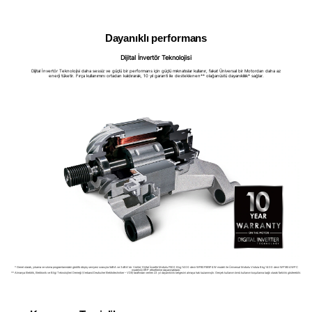
Dayanıklı performans
Dijital İnvertör Teknolojisi
Dijital İnvertör Teknolojisi daha sessiz ve güçlü bir performans için güçlü mıknatıslar kullanır, fakat Üniversal bir Motordan daha az
enerji tüketir. Fırça kullanımını ortadan kaldırarak, 10 yıl garanti ile desteklenen** olağanüstü dayanıklılık* sağlar.
* Genel olarak, yıkama ve sıkma programlarındaki gürültü düşüş seviyesi sırasıyla 5dBA ve 3dBA’dır. Veriler; Dijital İnvertör Motorlu F500 8 kg 1400 devir WF80F5E5P4W modeli ile Üniversal Motorlu Vistula 8 kg 1400 devir WF1804WPC
modelinin ERP etiketlerine dayanmaktadır.
** Almanya Elektrik, Elektronik ve Bilgi Teknolojileri Derneği (Verband Deutscher Elektrotechniker – VDE) tarafından verilen 23 yıl dayanıklılık belgesini almaya hak kazanmıştır. Gerçek kullanım ömrü kullanım koşullarına bağlı olarak farklılık gösterebilir.