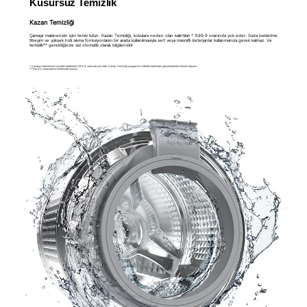
Kusursuz Temizlik
Kazan Temizliği
Çamaşır makinenizin içini temiz tutun. Kazan Temizliği, kokulara neden olan kalıntıları * %99,9 oranında yok eder. Suda bekletme,
titreşim ve yüksek hızlı sıkma fonksiyonlarını bir arada kullanılmasıyla sert veya masraflı deterjanlar kullanmanıza gerek kalmaz. Ve
temizlik** gerektiğinde sizi otomatik olarak bilgilendirir
* Çamaşır makinesinin içindeki bakterileri %99,9 oranında yok eder. Kazan Temizliği programının Intertek tarafından gerçekleştirilen testine dayanır.
** Her 40 yıkamada bir bildirimde bulunur.