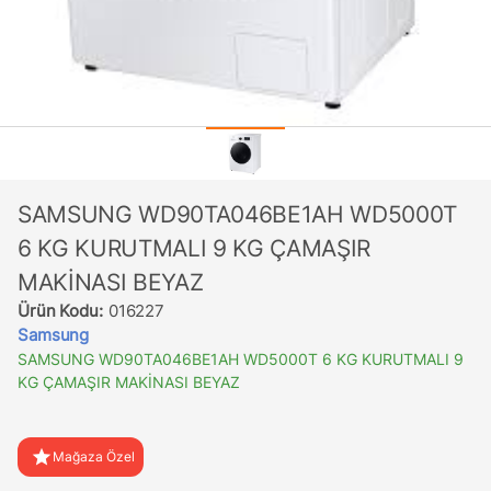
SAMSUNG WD90TA046BE1AH WD5000T
6 KG KURUTMALI 9 KG ÇAMAŞIR
MAKİNASI BEYAZ
Ürün Kodu:
016227
Samsung
SAMSUNG WD90TA046BE1AH WD5000T 6 KG KURUTMALI 9
KG ÇAMAŞIR MAKİNASI BEYAZ
star
Mağaza Özel