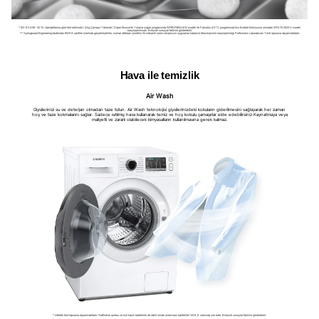
* IEC 60456-2010 standartlarına göre test edilmiştir / 4kg Çamaşır Yükünde / Süper Ekonomik Yıkama soğuk programında WF80F5E5U4W modeli ile Pamuklu 40°C programında Eco Bubble fonksiyonu olmadan WF0702WKU modeli
karşılaştırılmıştır. Bireysel sonuçlar farklılık gösterebilir.
** Springboard Engineering tarafından EMPA şeritleri üzerinde gerçekleştirilen, normal deterjan çözeltisi ile mekanik işlem olmaksızın uygulanan kabarcık teknolojisinin karşılaştırıldığı Performans Laboratuvarı Testi raporuna dayanmaktadır.
Hava ile temizlik
Air Wash
Giysilerinizi su ve deterjan olmadan taze tutun. Air Wash teknolojisi giysilerinizdeki kokuların giderilmesini sağlayarak her zaman
hoş ve taze kokmalarını sağlar. Sadece ısıtılmış hava kullanarak temiz ve hoş kokulu çamaşırlar elde edebilirsiniz.Kaynatmaya veya
maliyetli ve zararlı olabilecek kimyasalların kullanılmasına gerek kalmaz.
* Intertek test raporuna dayanmaktadır. Stafilokok aureus ve koli basili bakterileri de dahil olmak üzere bazı bakterileri %99,9 oranında yok eder. Bireysel sonuçlar farklılık gösterebilir.