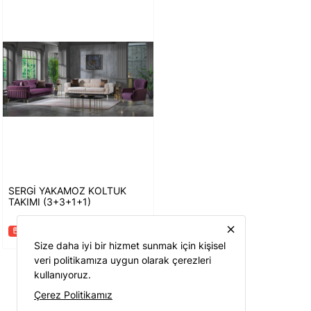
SERGİ YAKAMOZ KOLTUK
TAKIMI (3+3+1+1)
close
Mağaza Özel
storefront
Size daha iyi bir hizmet sunmak için kişisel
veri politikamıza uygun olarak çerezleri
kullanıyoruz.
first_page
keyboard_arrow_left
keyboard_arrow_right
last_page
Çerez Politikamız