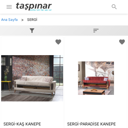
menu
search
>
Ana Sayfa
SERGİ
filter_alt
sort
favorite
favorite
SERGİ-KAŞ KANEPE
SERGİ-PARADİSE KANEPE