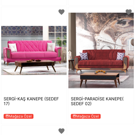
favorite
favorite
SERGİ-KAŞ KANEPE (SEDEF
SERGİ-PARADİSE KANEPE(
17)
SEDEF 02)
Mağaza Özel
Mağaza Özel
storefront
storefront
favorite