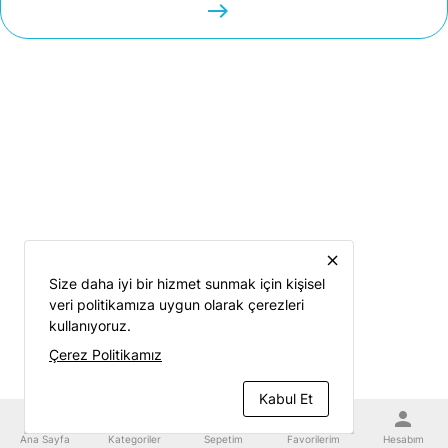
easts
close
Size daha iyi bir hizmet sunmak için kişisel
veri politikamıza uygun olarak çerezleri
kullanıyoruz.
Çerez Politikamız
Kabul Et
home
category
shopping_cart
favorite
person
Ana Sayfa
Kategoriler
Sepetim
Favorilerim
Hesabım