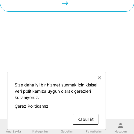
easts
close
Size daha iyi bir hizmet sunmak için kişisel
veri politikamıza uygun olarak çerezleri
kullanıyoruz.
Çerez Politikamız
Kabul Et
home
category
shopping_cart
favorite
person
Ana Sayfa
Kategoriler
Sepetim
Favorilerim
Hesabım