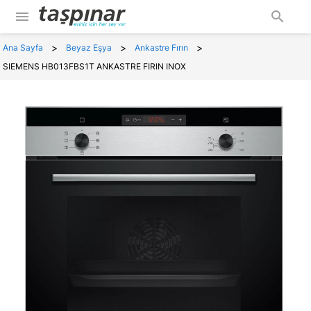
menu
search
>
>
>
Ana Sayfa
Beyaz Eşya
Ankastre Fırın
SIEMENS HB013FBS1T ANKASTRE FIRIN INOX