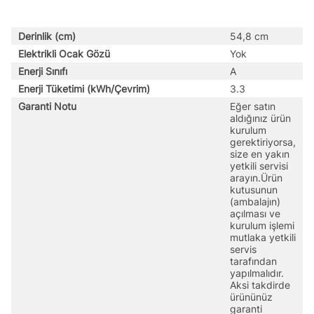
Derinlik (cm)
54,8 cm
Elektrikli Ocak Gözü
Yok
Enerji Sınıfı
A
Enerji Tüketimi (kWh/Çevrim)
3.3
Garanti Notu
Eğer satın
aldığınız ürün
kurulum
gerektiriyorsa,
size en yakın
yetkili servisi
arayın.Ürün
kutusunun
(ambalajın)
açılması ve
kurulum işlemi
mutlaka yetkili
servis
tarafından
yapılmalıdır.
Aksi takdirde
ürününüz
garanti