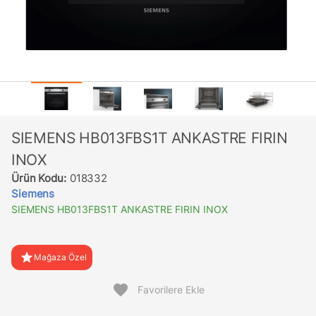
SIEMENS HB013FBS1T ANKASTRE FIRIN
INOX
Ürün Kodu:
018332
Siemens
SIEMENS HB013FBS1T ANKASTRE FIRIN INOX
star
Mağaza Özel
favorite
Favorilere Ekle