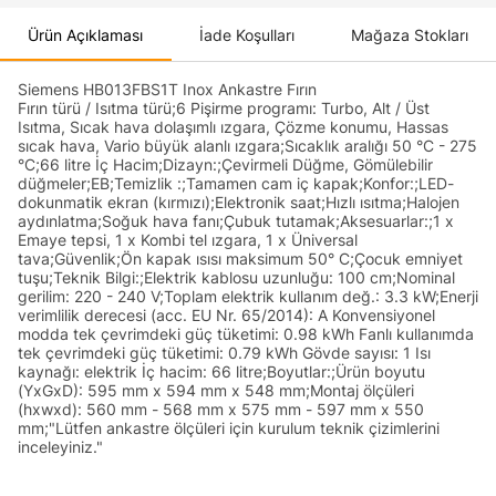
Ürün Açıklaması
İade Koşulları
Mağaza Stokları
Siemens HB013FBS1T Inox Ankastre Fırın
Fırın türü / Isıtma türü;6 Pişirme programı: Turbo, Alt / Üst
Isıtma, Sıcak hava dolaşımlı ızgara, Çözme konumu, Hassas
sıcak hava, Vario büyük alanlı ızgara;Sıcaklık aralığı 50 °C - 275
°C;66 litre İç Hacim;Dizayn:;Çevirmeli Düğme, Gömülebilir
düğmeler;EB;Temizlik :;Tamamen cam iç kapak;Konfor:;LED-
dokunmatik ekran (kırmızı);Elektronik saat;Hızlı ısıtma;Halojen
aydınlatma;Soğuk hava fanı;Çubuk tutamak;Aksesuarlar:;1 x
Emaye tepsi, 1 x Kombi tel ızgara, 1 x Üniversal
tava;Güvenlik;Ön kapak ısısı maksimum 50° C;Çocuk emniyet
tuşu;Teknik Bilgi:;Elektrik kablosu uzunluğu: 100 cm;Nominal
gerilim: 220 - 240 V;Toplam elektrik kullanım değ.: 3.3 kW;Enerji
verimlilik derecesi (acc. EU Nr. 65/2014): A Konvensiyonel
modda tek çevrimdeki güç tüketimi: 0.98 kWh Fanlı kullanımda
tek çevrimdeki güç tüketimi: 0.79 kWh Gövde sayısı: 1 Isı
kaynağı: elektrik İç hacim: 66 litre;Boyutlar:;Ürün boyutu
(YxGxD): 595 mm x 594 mm x 548 mm;Montaj ölçüleri
(hxwxd): 560 mm - 568 mm x 575 mm - 597 mm x 550
mm;"Lütfen ankastre ölçüleri için kurulum teknik çizimlerini
inceleyiniz."