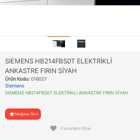
SIEMENS HB214FBS0T ELEKTRİKLİ
ANKASTRE FIRIN SİYAH
Ürün Kodu:
016027
Siemens
SIEMENS HB214FBS0T ELEKTRİKLİ ANKASTRE FIRIN SİYAH
star
Mağaza Özel
favorite
Favorilere Ekle