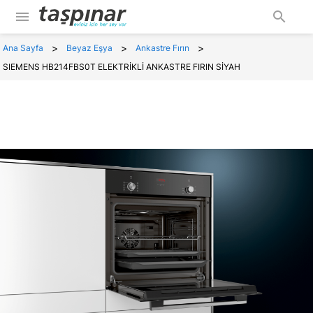
menu
search
>
>
>
Ana Sayfa
Beyaz Eşya
Ankastre Fırın
SIEMENS HB214FBS0T ELEKTRİKLİ ANKASTRE FIRIN SİYAH