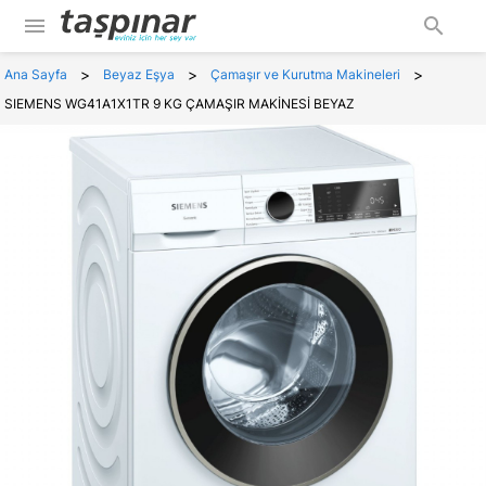
menu
search
>
>
>
Ana Sayfa
Beyaz Eşya
Çamaşır ve Kurutma Makineleri
SIEMENS WG41A1X1TR 9 KG ÇAMAŞIR MAKİNESİ BEYAZ