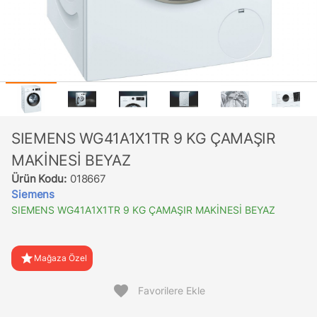
SIEMENS WG41A1X1TR 9 KG ÇAMAŞIR
MAKİNESİ BEYAZ
Ürün Kodu:
018667
Siemens
SIEMENS WG41A1X1TR 9 KG ÇAMAŞIR MAKİNESİ BEYAZ
star
Mağaza Özel
favorite
Favorilere Ekle