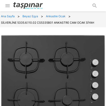
menu
search
>
>
>
Ana Sayfa
Beyaz Eşya
Ankastre Ocak
SİLVERLİNE 5335.6.110.02 CS5335B01 ANKASTRE CAM OCAK SİYAH