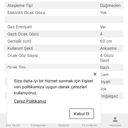
Ateşleme Tipi
Düğmeden
Elektrikli Ocak Gözü
Yok
Gaz Emniyeti
Var
Gazlı Ocak Gözü
4
Genişlik (cm)
60 cm
Kullanım Şekli
Ankastre
Ocak Göz Sayısı
4 Gözü
Gazlı
Ocak Tipi
Gazlı
close
Ocak Yüzeyi
Cam
Size daha iyi bir hizmet sunmak için kişisel
Renk
Siyah
veri politikamıza uygun olarak çerezleri
Wok Gözü
Yok
kullanıyoruz.
Yakıt Tipi
Doğalgaz
Çerez Politikamız
Kabul Et
home
category
shopping_cart
favorite
person
Ana Sayfa
Kategoriler
Sepetim
Favorilerim
Hesabım