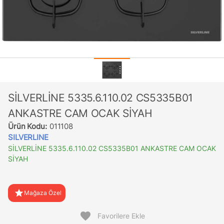
SİLVERLİNE 5335.6.110.02 CS5335B01
ANKASTRE CAM OCAK SİYAH
Ürün Kodu:
011108
SILVERLINE
SİLVERLİNE 5335.6.110.02 CS5335B01 ANKASTRE CAM OCAK
SİYAH
star
Mağaza Özel
favorite
Favorilere Ekle