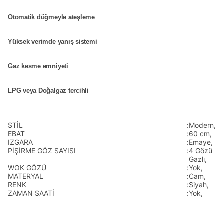
Otomatik düğmeyle ateşleme
Yüksek verimde yanış sistemi
Gaz kesme emniyeti
LPG veya Doğalgaz tercihli
STİL
:
Modern,
EBAT
:
60 cm,
IZGARA
:
Emaye,
PİŞİRME GÖZ SAYISI
:
4 Gözü
Gazlı,
WOK GÖZÜ
:
Yok,
MATERYAL
:
Cam,
RENK
:
Siyah,
ZAMAN SAATİ
:
Yok,