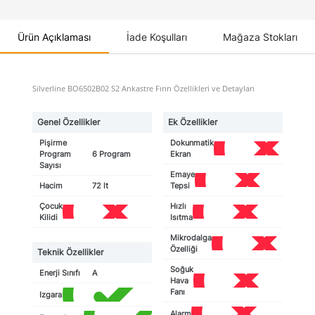
Ürün Açıklaması
İade Koşulları
Mağaza Stokları
Silverline BO6502B02 S2 Ankastre Fırın Özellikleri ve Detayları
Genel Özellikler
Ek Özellikler
Pişirme
Dokunmatik
Program
6 Program
Ekran
Sayısı
Emaye
Yo
Hacim
72 lt
Tepsi
Çocuk
Hızlı
Yok
Yok
Kilidi
Isıtma
Mikrodalga
Özelliği
Teknik Özellikler
Soğuk
Enerji Sınıfı
A
Hava
Yok
Fanı
Izgara
Var
Alarm
Yok