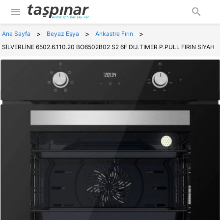
menu
search
>
>
>
Ana Sayfa
Beyaz Eşya
Ankastre Fırın
SİLVERLİNE 6502.6.110.20 BO6502B02 S2 6F DIJ.TIMER P.PULL FIRIN SİYAH