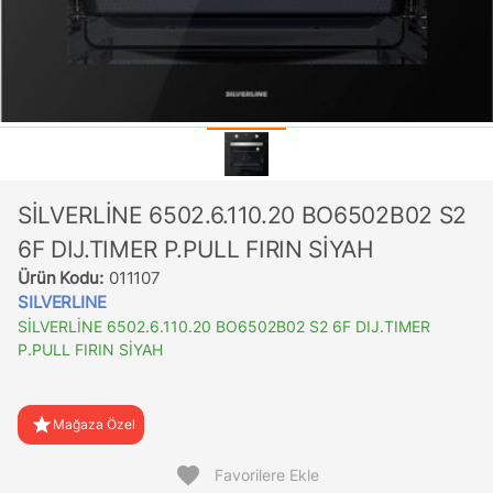
SİLVERLİNE 6502.6.110.20 BO6502B02 S2
6F DIJ.TIMER P.PULL FIRIN SİYAH
Ürün Kodu:
011107
SILVERLINE
SİLVERLİNE 6502.6.110.20 BO6502B02 S2 6F DIJ.TIMER
P.PULL FIRIN SİYAH
star
Mağaza Özel
favorite
Favorilere Ekle