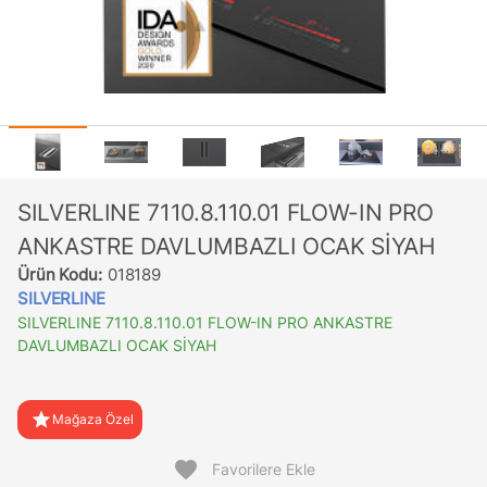
SILVERLINE 7110.8.110.01 FLOW-IN PRO
ANKASTRE DAVLUMBAZLI OCAK SİYAH
Ürün Kodu:
018189
SILVERLINE
SILVERLINE 7110.8.110.01 FLOW-IN PRO ANKASTRE
DAVLUMBAZLI OCAK SİYAH
star
Mağaza Özel
favorite
Favorilere Ekle