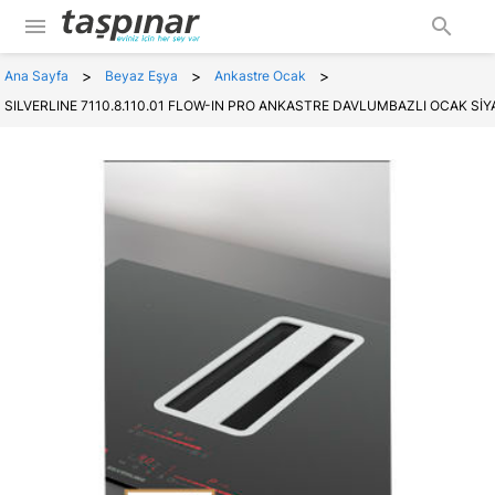
menu
search
>
>
>
Ana Sayfa
Beyaz Eşya
Ankastre Ocak
SILVERLINE 7110.8.110.01 FLOW-IN PRO ANKASTRE DAVLUMBAZLI OCAK SİY