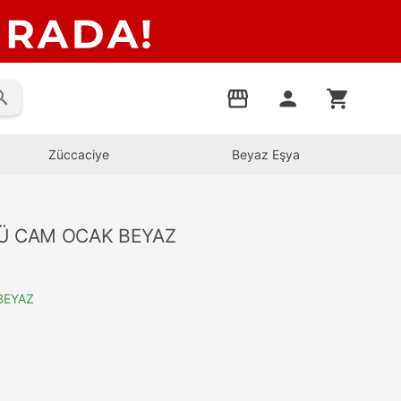
rch
storefront
person
shopping_cart
Züccaciye
Beyaz Eşya
TÜ CAM OCAK BEYAZ
BEYAZ