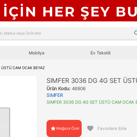
sea
Mobilya
Ev Tekstili
T ÜSTÜ CAM OCAK BEYAZ
SIMFER 3036 DG 4G SET ÜS
Ürün Kodu:
46906
SIMFER
SIMFER 3036 DG 4G SET ÜSTÜ CAM OCAK 
favorite
star
Favorilere Ekle
Mağaza Özel