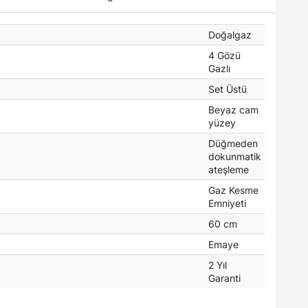
Doğalgaz
4 Gözü
Gazlı
Set Üstü
Beyaz cam
yüzey
Düğmeden
dokunmatik
ateşleme
Gaz Kesme
Emniyeti
60 cm
Emaye
2 Yıl
Garanti