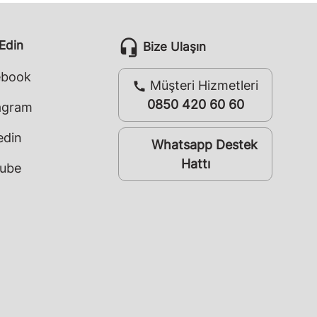
headset_mic
 Edin
Bize Ulaşın
ebook
Müşteri Hizmetleri
call
0850 420 60 60
agram
edin
Whatsapp Destek
whatsapp
Hattı
ube