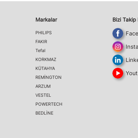
Markalar
Bizi Takip
PHILIPS
Fac
FAKIR
Inst
Tefal
KORKMAZ
Link
KÜTAHYA
Yout
REMİNGTON
ARZUM
VESTEL
POWERTECH
BEDLİNE