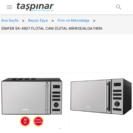
menu
search
>
>
>
Ana Sayfa
Beyaz Eşya
Fırın ve Mikrodalga
SİMFER SK-4607 FLOTAL CAM DİJİTAL MİKRODALGA FIRIN