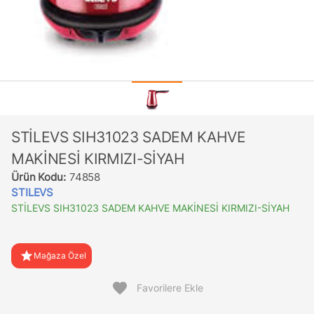
STİLEVS SIH31023 SADEM KAHVE
MAKİNESİ KIRMIZI-SİYAH
Ürün Kodu:
74858
STILEVS
STİLEVS SIH31023 SADEM KAHVE MAKİNESİ KIRMIZI-SİYAH
star
Mağaza Özel
favorite
Favorilere Ekle