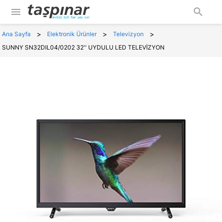
menu
search
>
>
>
Ana Sayfa
Elektronik Ürünler
Televizyon
SUNNY SN32DIL04/0202 32'' UYDULU LED TELEVİZYON