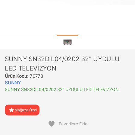
SUNNY SN32DIL04/0202 32'' UYDULU
LED TELEVİZYON
Ürün Kodu:
76773
SUNNY
SUNNY SN32DIL04/0202 32'' UYDULU LED TELEVİZYON
star
Mağaza Özel
favorite
Favorilere Ekle