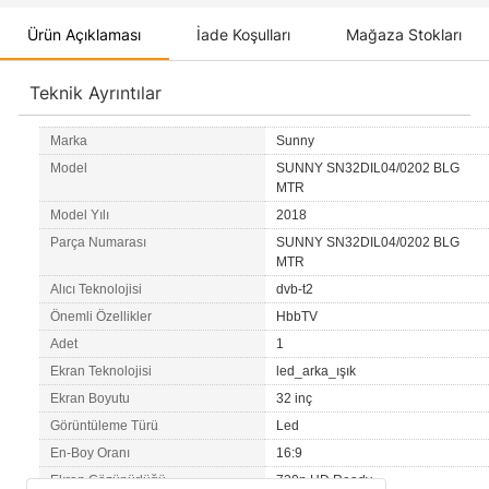
Ürün Açıklaması
İade Koşulları
Mağaza Stokları
Teknik Ayrıntılar
Marka
Sunny
Model
SUNNY SN32DIL04/0202 BLG
MTR
Model Yılı
2018
Parça Numarası
SUNNY SN32DIL04/0202 BLG
MTR
Alıcı Teknolojisi
dvb-t2
Önemli Özellikler
HbbTV
Adet
1
Ekran Teknolojisi
led_arka_ışık
Ekran Boyutu
32 inç
Görüntüleme Türü
Led
En-Boy Oranı
16:9
Ekran Çözünürlüğü
720p HD Ready