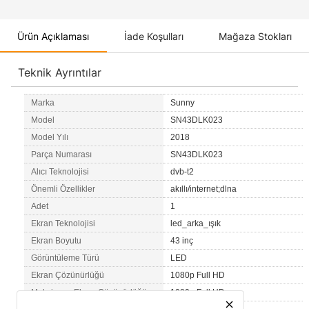
Ürün Açıklaması
İade Koşulları
Mağaza Stokları
Teknik Ayrıntılar
Marka
Sunny
Model
SN43DLK023
Model Yılı
2018
Parça Numarası
SN43DLK023
Alıcı Teknolojisi
dvb-t2
Önemli Özellikler
akıllı/internet;dlna
Adet
1
Ekran Teknolojisi
led_arka_ışık
Ekran Boyutu
43 inç
Görüntüleme Türü
LED
Ekran Çözünürlüğü
1080p Full HD
Maksimum Ekran Çözünürlüğü
1080p Full HD
close