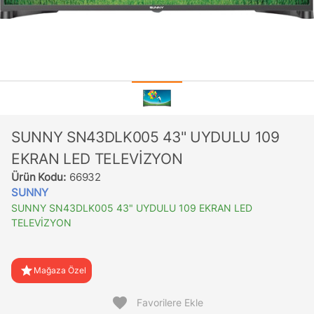
SUNNY SN43DLK005 43" UYDULU 109
EKRAN LED TELEVİZYON
Ürün Kodu:
66932
SUNNY
SUNNY SN43DLK005 43" UYDULU 109 EKRAN LED
TELEVİZYON
star
Mağaza Özel
favorite
Favorilere Ekle