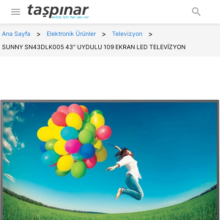
menu
search
>
>
>
Ana Sayfa
Elektronik Ürünler
Televizyon
SUNNY SN43DLK005 43" UYDULU 109 EKRAN LED TELEVİZYON