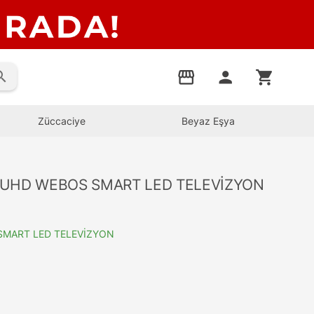
rch
storefront
person
shopping_cart
Züccaciye
Beyaz Eşya
 UHD WEBOS SMART LED TELEVİZYON
SMART LED TELEVİZYON