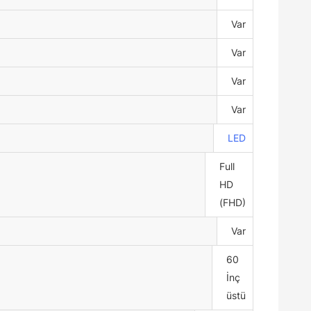
Var
Var
Var
Var
LED
Full
HD
(FHD)
Var
60
İnç
üstü