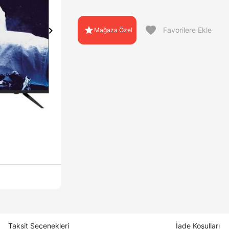
favorite
chevron_right
star
Favorilere Ekle
Mağaza Özel
Taksit Seçenekleri
İade Koşulları