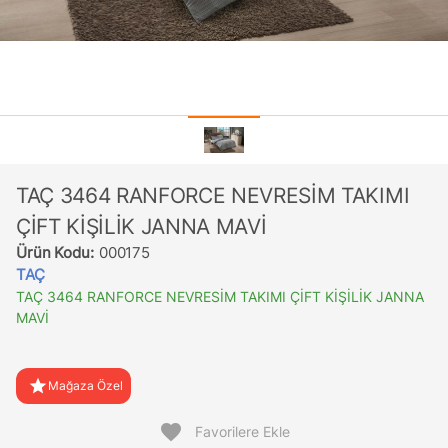
TAÇ 3464 RANFORCE NEVRESİM TAKIMI
ÇİFT KİŞİLİK JANNA MAVİ
Ürün Kodu:
000175
TAÇ
TAÇ 3464 RANFORCE NEVRESİM TAKIMI ÇİFT KİŞİLİK JANNA
MAVİ
star
Mağaza Özel
favorite
Favorilere Ekle