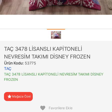
TAÇ 3478 LİSANSLI KAPİTONELİ
NEVRESİM TAKIMI DİSNEY FROZEN
Ürün Kodu:
53775
TAÇ
TAÇ 3478 LİSANSLI KAPİTONELİ NEVRESİM TAKIMI DİSNEY
FROZEN
star
Mağaza Özel
favorite
Favorilere Ekle