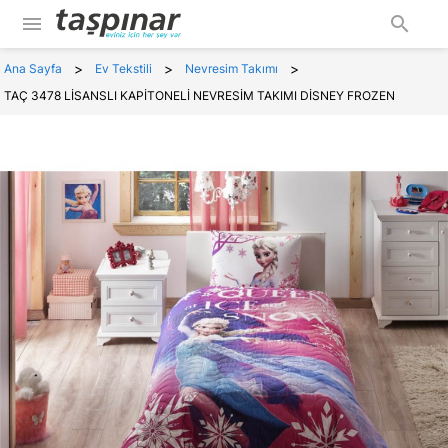
menu
search
>
>
>
Ana Sayfa
Ev Tekstili
Nevresim Takımı
TAÇ 3478 LİSANSLI KAPİTONELİ NEVRESİM TAKIMI DİSNEY FROZEN