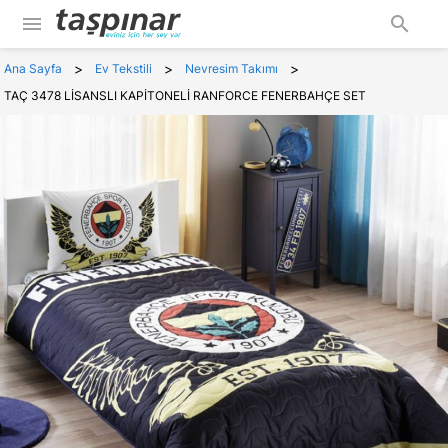
menu
search
>
>
>
Ana Sayfa
Ev Tekstili
Nevresim Takımı
TAÇ 3478 LİSANSLI KAPİTONELİ RANFORCE FENERBAHÇE SET