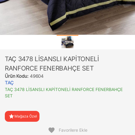
TAÇ 3478 LİSANSLI KAPİTONELİ
RANFORCE FENERBAHÇE SET
Ürün Kodu:
49604
TAÇ
TAÇ 3478 LİSANSLI KAPİTONELİ RANFORCE FENERBAHÇE
SET
star
Mağaza Özel
favorite
Favorilere Ekle