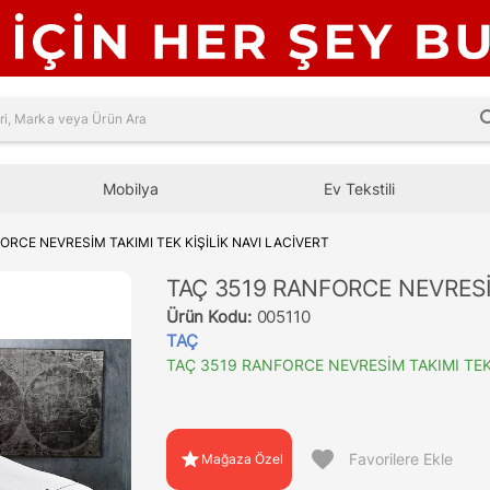
sea
Mobilya
Ev Tekstili
ORCE NEVRESİM TAKIMI TEK KİŞİLİK NAVI LACİVERT
TAÇ 3519 RANFORCE NEVRESİM
Ürün Kodu:
005110
TAÇ
TAÇ 3519 RANFORCE NEVRESİM TAKIMI TEK 
favorite
star
Favorilere Ekle
Mağaza Özel