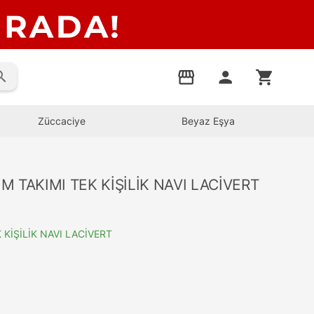
rch
storefront
person
shopping_cart
Züccaciye
Beyaz Eşya
 TAKIMI TEK KİŞİLİK NAVI LACİVERT
KİŞİLİK NAVI LACİVERT