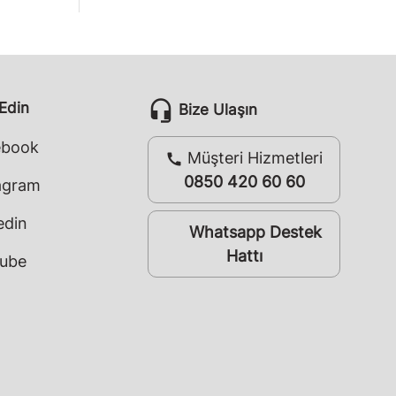
headset_mic
 Edin
Bize Ulaşın
ebook
Müşteri Hizmetleri
call
0850 420 60 60
agram
edin
Whatsapp Destek
whatsapp
Hattı
ube