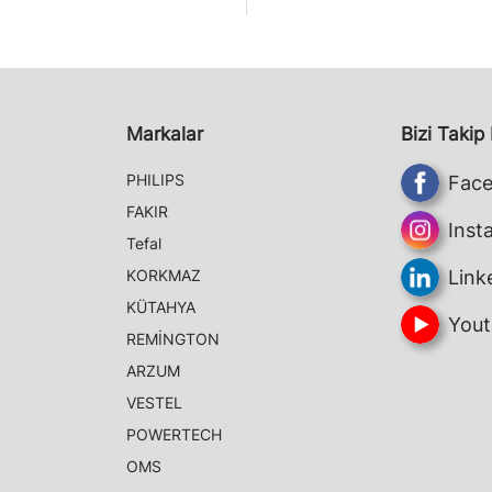
Markalar
Bizi Takip
PHILIPS
Fac
FAKIR
Inst
Tefal
KORKMAZ
Link
KÜTAHYA
Yout
REMİNGTON
ARZUM
VESTEL
POWERTECH
OMS