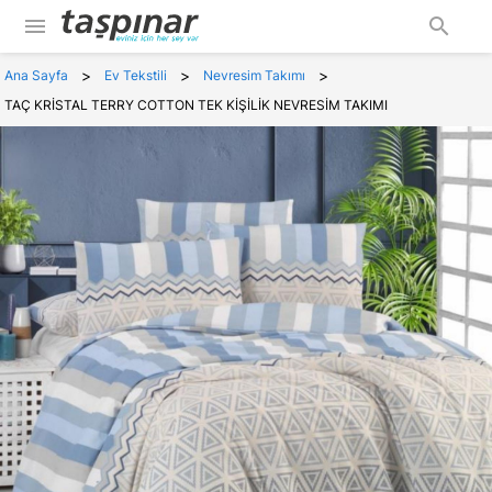
menu
search
>
>
>
Ana Sayfa
Ev Tekstili
Nevresim Takımı
TAÇ KRİSTAL TERRY COTTON TEK KİŞİLİK NEVRESİM TAKIMI