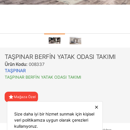
TAŞPINAR BERFİN YATAK ODASI TAKIMI
Ürün Kodu:
008337
TAŞPINAR
TAŞPINAR BERFİN YATAK ODASI TAKIMI
star
Mağaza Özel
close
favorite
Favorilere Ekle
Size daha iyi bir hizmet sunmak için kişisel
veri politikamıza uygun olarak çerezleri
kullanıyoruz.