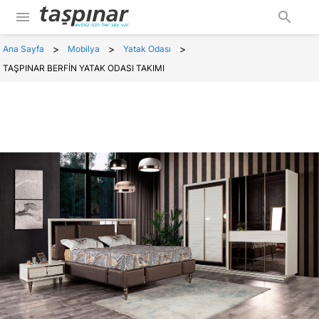
menu
search
>
>
>
Ana Sayfa
Mobilya
Yatak Odası
TAŞPINAR BERFİN YATAK ODASI TAKIMI