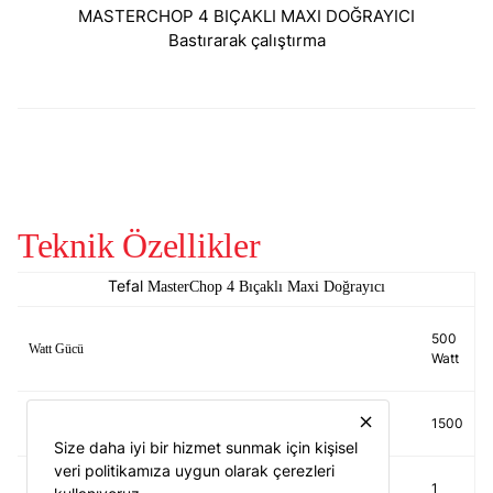
MASTERCHOP 4 BIÇAKLI MAXI DOĞRAYICI
Bastırarak çalıştırma
Teknik Özellikler
Tefal
MasterChop 4 Bıçaklı Maxi Doğrayıcı
500
Watt Gücü
Watt
close
1500
Kapasite
Size daha iyi bir hizmet sunmak için kişisel
veri politikamıza uygun olarak çerezleri
1
Hız Kademesi