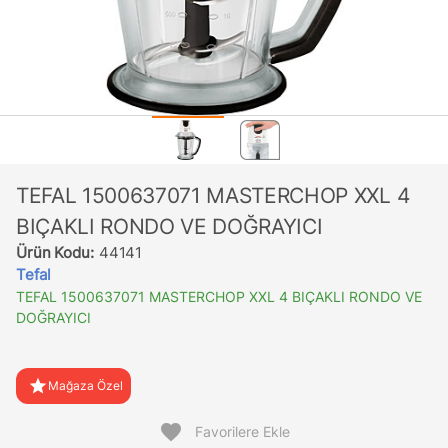
TEFAL 1500637071 MASTERCHOP XXL 4
BIÇAKLI RONDO VE DOĞRAYICI
Ürün Kodu:
44141
Tefal
TEFAL 1500637071 MASTERCHOP XXL 4 BIÇAKLI RONDO VE
DOĞRAYICI
star
Mağaza Özel
favorite
Favorilere Ekle