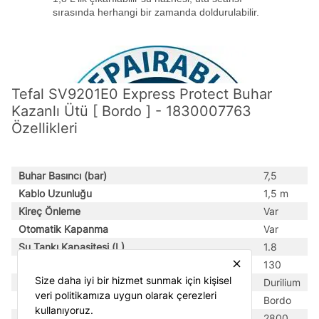
Tefal SV9201E0 Express Protect Buhar
Kazanlı Ütü [ Bordo ] - 1830007763
Özellikleri
Buhar Basıncı (bar)
7,5
Kablo Uzunluğu
1,5 m
Kireç Önleme
Var
Otomatik Kapanma
Var
Su Tankı Kapasitesi (L)
1.8
close
Sürekli Buhar gr/dk
130
Size daha iyi bir hizmet sunmak için kişisel
Taban
Durilium
veri politikamıza uygun olarak çerezleri
Ürün Rengi
Bordo
kullanıyoruz.
Watt
2800