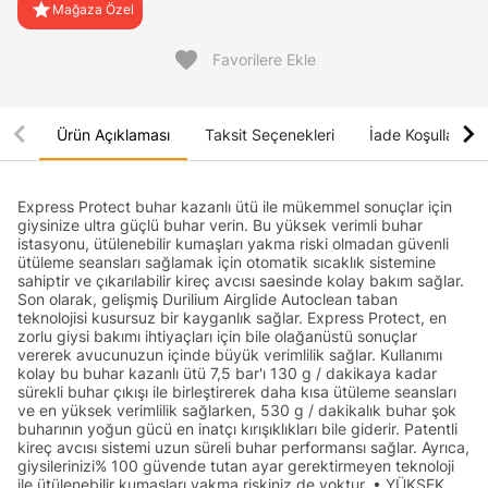
star
Mağaza Özel
favorite
Favorilere Ekle
chevron_left
chevron_right
Ürün Açıklaması
Taksit Seçenekleri
İade Koşulları
Express Protect buhar kazanlı ütü ile mükemmel sonuçlar için
giysinize ultra güçlü buhar verin. Bu yüksek verimli buhar
istasyonu, ütülenebilir kumaşları yakma riski olmadan güvenli
ütüleme seansları sağlamak için otomatik sıcaklık sistemine
sahiptir ve çıkarılabilir kireç avcısı saesinde kolay bakım sağlar.
Son olarak, gelişmiş Durilium Airglide Autoclean taban
teknolojisi kusursuz bir kayganlık sağlar. Express Protect, en
zorlu giysi bakımı ihtiyaçları için bile olağanüstü sonuçlar
vererek avucunuzun içinde büyük verimlilik sağlar. Kullanımı
kolay bu buhar kazanlı ütü 7,5 bar'ı 130 g / dakikaya kadar
sürekli buhar çıkışı ile birleştirerek daha kısa ütüleme seansları
ve en yüksek verimlilik sağlarken, 530 g / dakikalık buhar şok
buharının yoğun gücü en inatçı kırışıklıkları bile giderir. Patentli
kireç avcısı sistemi uzun süreli buhar performansı sağlar. Ayrıca,
giysilerinizi% 100 güvende tutan ayar gerektirmeyen teknoloji
ile ütülenebilir kumaşları yakma riskiniz de yoktur. • YÜKSEK