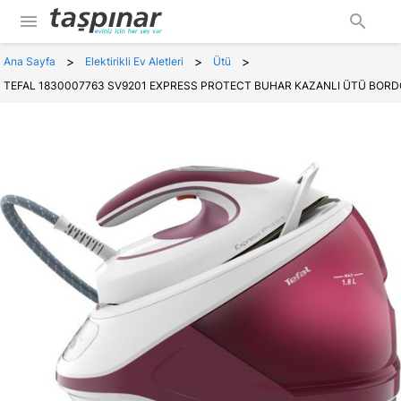
menu
search
>
>
>
Ana Sayfa
Elektirikli Ev Aletleri
Ütü
TEFAL 1830007763 SV9201 EXPRESS PROTECT BUHAR KAZANLI ÜTÜ BORD