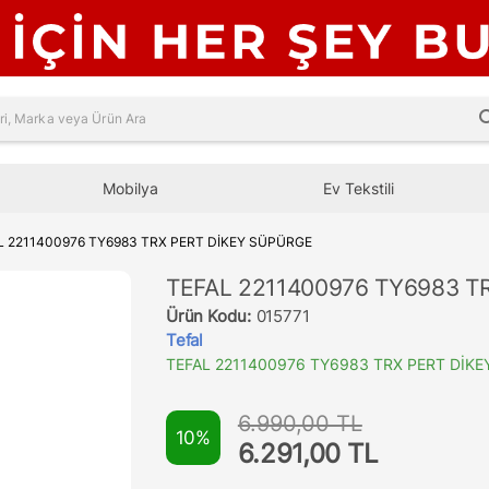
sea
Mobilya
Ev Tekstili
L 2211400976 TY6983 TRX PERT DİKEY SÜPÜRGE
TEFAL 2211400976 TY6983 T
Ürün Kodu:
015771
Tefal
TEFAL 2211400976 TY6983 TRX PERT DİK
6.990,00 TL
10%
6.291,00 TL