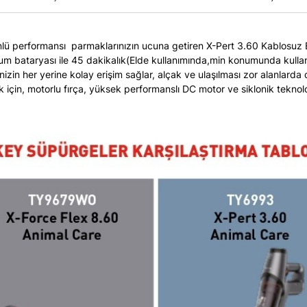
önlü performansı parmaklarınızın ucuna getiren X-Pert 3.60 Kablosuz E
ityum bataryası ile 45 dakikalık(Elde kullanımında,min konumunda kulla
izin her yerine kolay erişim sağlar, alçak ve ulaşılması zor alanlarda da
mizlik için, motorlu fırça, yüksek performanslı DC motor ve siklonik t