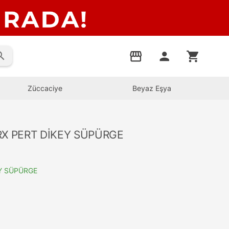
rch
storefront
person
shopping_cart
Züccaciye
Beyaz Eşya
RX PERT DİKEY SÜPÜRGE
EY SÜPÜRGE