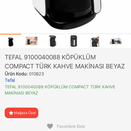
TEFAL 9100040088 KÖPÜKLÜM
COMPACT TÜRK KAHVE MAKİNASI BEYAZ
Ürün Kodu:
010823
Tefal
TEFAL 9100040088 KÖPÜKLÜM COMPACT TÜRK KAHVE
MAKİNASI BEYAZ
star
Mağaza Özel
favorite
Favorilere Ekle