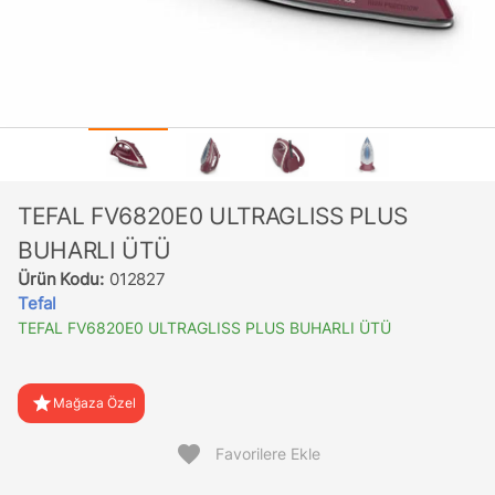
TEFAL FV6820E0 ULTRAGLISS PLUS
BUHARLI ÜTÜ
Ürün Kodu:
012827
Tefal
TEFAL FV6820E0 ULTRAGLISS PLUS BUHARLI ÜTÜ
star
Mağaza Özel
favorite
Favorilere Ekle