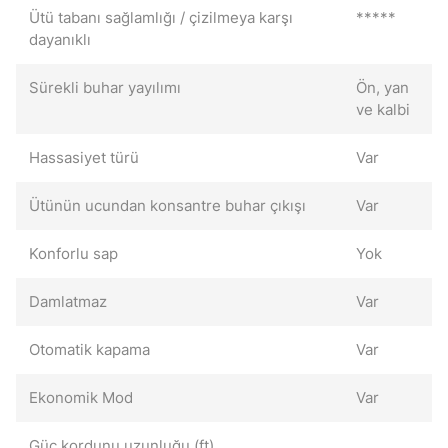
Ütü tabanı sağlamlığı / çizilmeya karşı
*****
dayanıklı
Sürekli buhar yayılımı
Ön, yan
ve kalbi
Hassasiyet türü
Var
Ütünün ucundan konsantre buhar çıkışı
Var
Konforlu sap
Yok
Damlatmaz
Var
Otomatik kapama
Var
Ekonomik Mod
Var
Güç kordunu uzunluğu (ft)