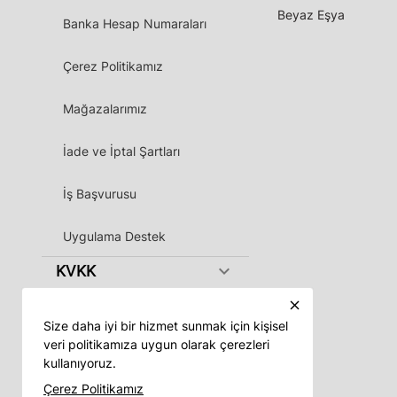
Beyaz Eşya
Banka Hesap Numaraları
Çerez Politikamız
Mağazalarımız
İade ve İptal Şartları
İş Başvurusu
Uygulama Destek
keyboard_arrow_down
KVKK
close
Size daha iyi bir hizmet sunmak için kişisel
veri politikamıza uygun olarak çerezleri
kullanıyoruz.
Vadeli App
Çerez Politikamız