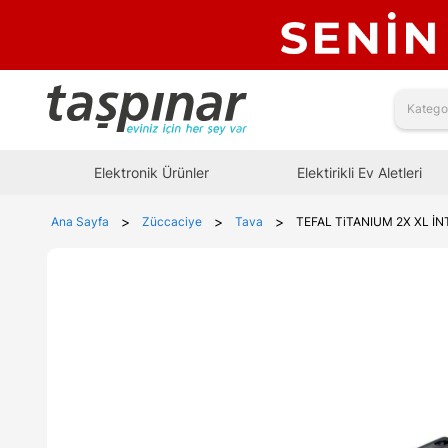
Elektronik Ürünler
Elektirikli Ev Aletleri
>
>
>
Ana Sayfa
Züccaciye
Tava
TEFAL TiTANIUM 2X XL İ