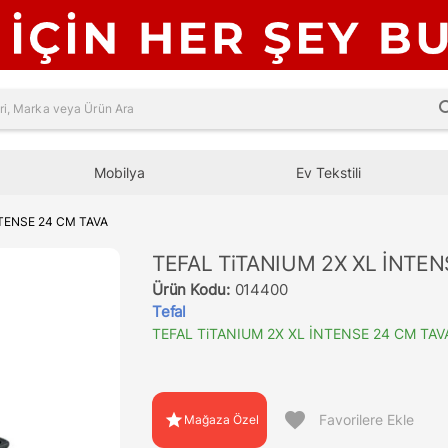
sea
Mobilya
Ev Tekstili
NTENSE 24 CM TAVA
TEFAL TiTANIUM 2X XL İNTEN
Ürün Kodu:
014400
Tefal
TEFAL TiTANIUM 2X XL İNTENSE 24 CM TAV
favorite
star
Favorilere Ekle
Mağaza Özel