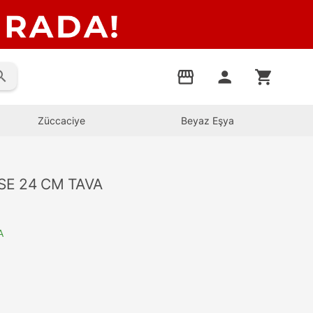
rch
storefront
person
shopping_cart
Züccaciye
Beyaz Eşya
SE 24 CM TAVA
A