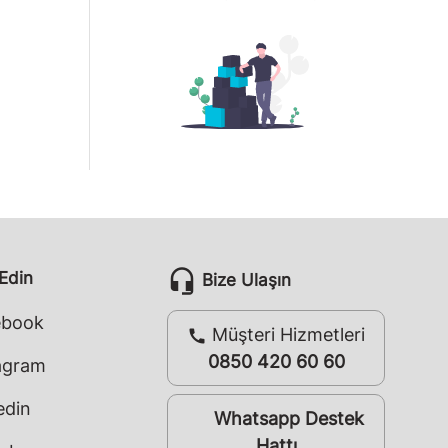
headset_mic
 Edin
Bize Ulaşın
ebook
Müşteri Hizmetleri
call
0850 420 60 60
agram
edin
Whatsapp Destek
whatsapp
Hattı