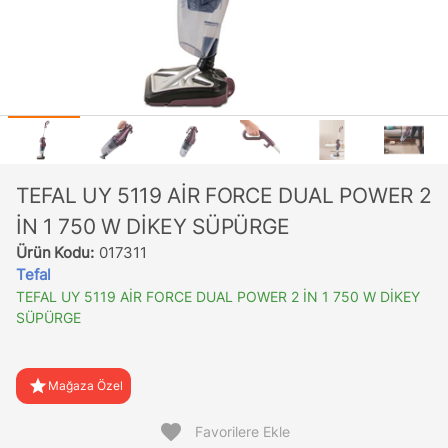
TEFAL UY 5119 AİR FORCE DUAL POWER 2
İN 1 750 W DİKEY SÜPÜRGE
Ürün Kodu:
017311
Tefal
TEFAL UY 5119 AİR FORCE DUAL POWER 2 İN 1 750 W DİKEY
SÜPÜRGE
star
Mağaza Özel
favorite
Favorilere Ekle