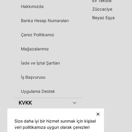
Ev Tekstili
Hakkımızda
Züccaciye
Beyaz Eşya
Banka Hesap Numaraları
Çerez Politikamız
Mağazalarımız
İade ve İptal Şartları
İş Başvurusu
Uygulama Destek
keyboard_arrow_down
KVKK
close
Size daha iyi bir hizmet sunmak için kişisel
veri politikamıza uygun olarak çerezleri