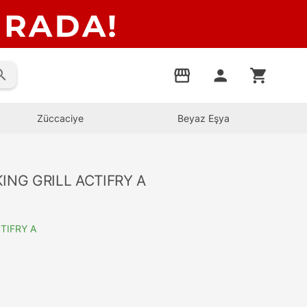
rch
storefront
person
shopping_cart
Züccaciye
Beyaz Eşya
ING GRILL ACTIFRY A
TIFRY A