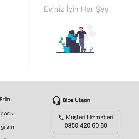
Eviniz İçin Her Şey
headset_mic
 Edin
Bize Ulaşın
ebook
Müşteri Hizmetleri
call
0850 420 60 60
agram