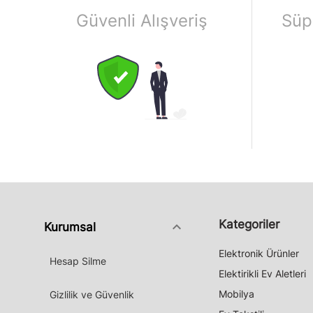
Güvenli Alışveriş
Süp
Kategoriler
keyboard_arrow_down
Kurumsal
Elektronik Ürünler
Hesap Silme
Elektirikli Ev Aletleri
Mobilya
Gizlilik ve Güvenlik