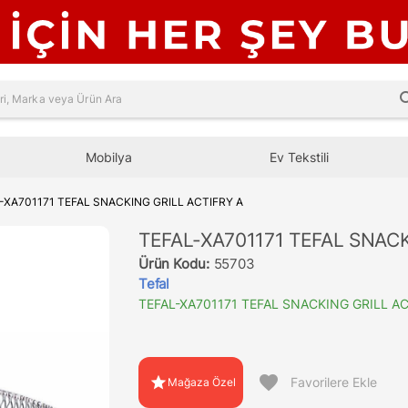
sea
Mobilya
Ev Tekstili
-XA701171 TEFAL SNACKING GRILL ACTIFRY A
TEFAL-XA701171 TEFAL SNACK
Ürün Kodu:
55703
Tefal
TEFAL-XA701171 TEFAL SNACKING GRILL AC
favorite
star
Favorilere Ekle
Mağaza Özel