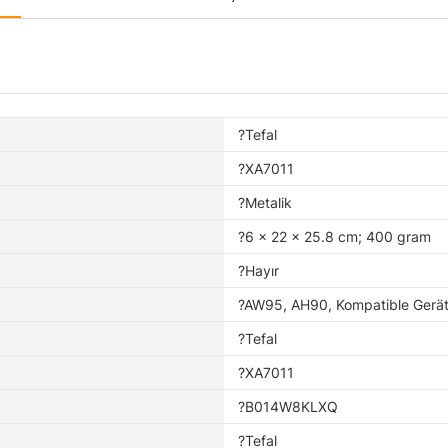
?Tefal
?XA7011
?Metalik
?6 x 22 x 25.8 cm; 400 gram
?Hayır
?AW95, AH90, Kompatible Gerät
?Tefal
?XA7011
?B014W8KLXQ
?Tefal