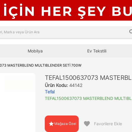
sea
Mobilya
Ev Tekstili
7073 MASTERBLEND MULTIBLENDER SETİ 700W
TEFAL1500637073 MASTERBL
Ürün Kodu:
44142
Tefal
TEFAL1500637073 MASTERBLEND MULTIBL
favorite
star
Favorilere Ekle
Mağaza Özel