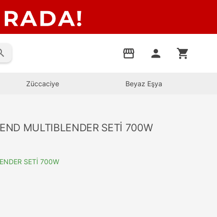
rch
storefront
person
shopping_cart
Züccaciye
Beyaz Eşya
END MULTIBLENDER SETİ 700W
ENDER SETİ 700W