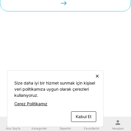
easts
close
Size daha iyi bir hizmet sunmak için kişisel
veri politikamıza uygun olarak çerezleri
kullanıyoruz.
Çerez Politikamız
Kabul Et
home
category
shopping_cart
favorite
person
Ana Sayfa
Kategoriler
Sepetim
Favorilerim
Hesabım