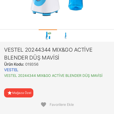
VESTEL 20244344 MIX&GO ACTİVE
BLENDER DÜŞ MAVİSİ
Ürün Kodu:
019356
VESTEL
VESTEL 20244344 MIX&GO ACTİVE BLENDER DÜŞ MAVİSİ
star
Mağaza Özel
favorite
Favorilere Ekle