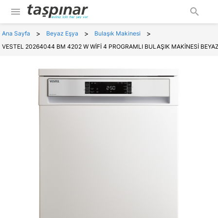
menu
search
>
>
>
Ana Sayfa
Beyaz Eşya
Bulaşık Makinesi
VESTEL 20264044 BM 4202 W WİFİ 4 PROGRAMLI BULAŞIK MAKİNESİ BEYA