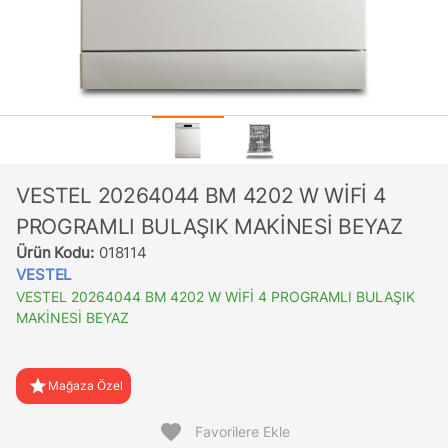
VESTEL 20264044 BM 4202 W WİFİ 4
PROGRAMLI BULAŞIK MAKİNESİ BEYAZ
Ürün Kodu:
018114
VESTEL
VESTEL 20264044 BM 4202 W WİFİ 4 PROGRAMLI BULAŞIK
MAKİNESİ BEYAZ
star
Mağaza Özel
favorite
Favorilere Ekle