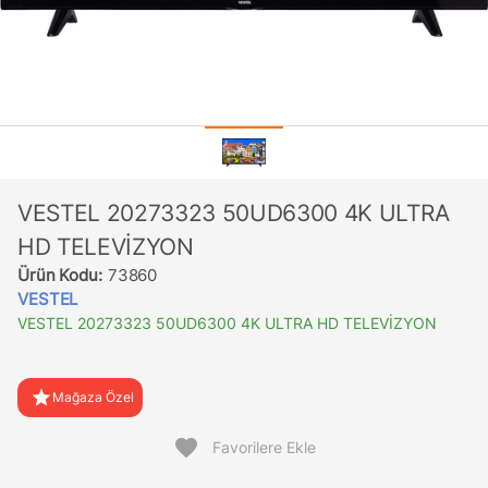
VESTEL 20273323 50UD6300 4K ULTRA
HD TELEVİZYON
Ürün Kodu:
73860
VESTEL
VESTEL 20273323 50UD6300 4K ULTRA HD TELEVİZYON
star
Mağaza Özel
favorite
Favorilere Ekle