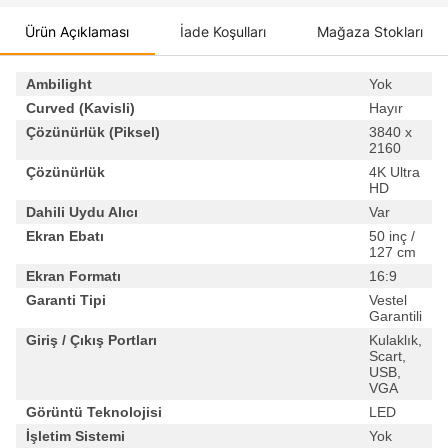
Ürün Açıklaması
İade Koşulları
Mağaza Stokları
Ambilight
Yok
Curved (Kavisli)
Hayır
Çözünürlük (Piksel)
3840 x
2160
Çözünürlük
4K Ultra
HD
Dahili Uydu Alıcı
Var
Ekran Ebatı
50 inç /
127 cm
Ekran Formatı
16:9
Garanti Tipi
Vestel
Garantili
Giriş / Çıkış Portları
Kulaklık,
Scart,
USB,
VGA
Görüntü Teknolojisi
LED
İşletim Sistemi
Yok