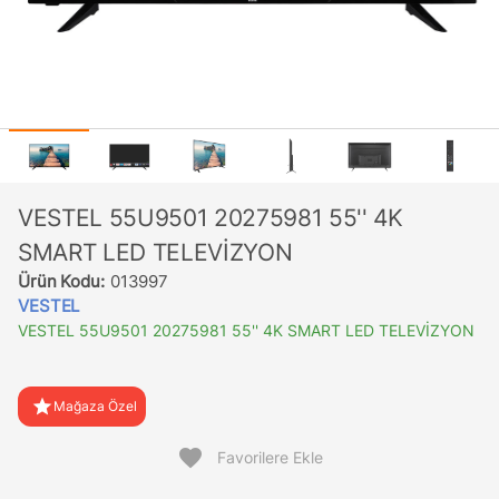
VESTEL 55U9501 20275981 55'' 4K
SMART LED TELEVİZYON
Ürün Kodu:
013997
VESTEL
VESTEL 55U9501 20275981 55'' 4K SMART LED TELEVİZYON
star
Mağaza Özel
favorite
Favorilere Ekle