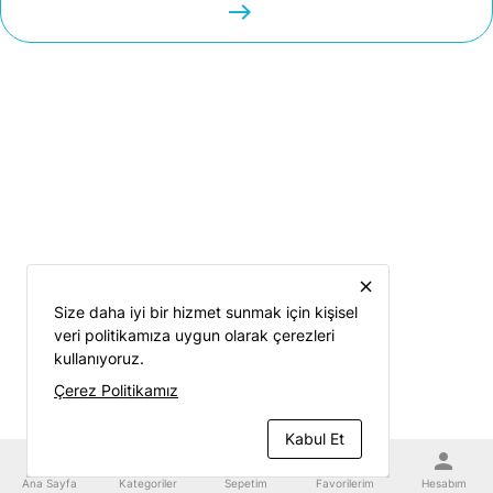
easts
close
Size daha iyi bir hizmet sunmak için kişisel
veri politikamıza uygun olarak çerezleri
kullanıyoruz.
Çerez Politikamız
Kabul Et
home
category
shopping_cart
favorite
person
Ana Sayfa
Kategoriler
Sepetim
Favorilerim
Hesabım