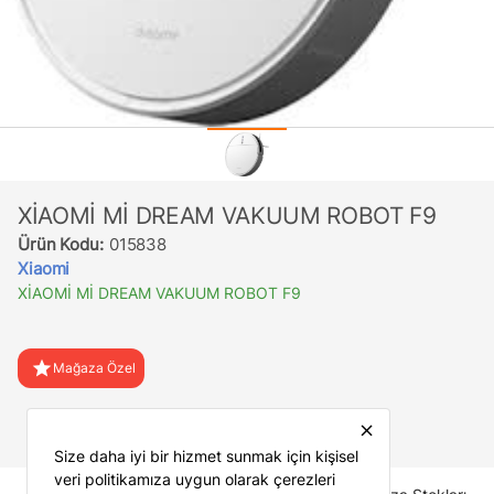
XİAOMİ Mİ DREAM VAKUUM ROBOT F9
Ürün Kodu:
015838
Xiaomi
XİAOMİ Mİ DREAM VAKUUM ROBOT F9
star
Mağaza Özel
favorite
Favorilere Ekle
close
Size daha iyi bir hizmet sunmak için kişisel
veri politikamıza uygun olarak çerezleri