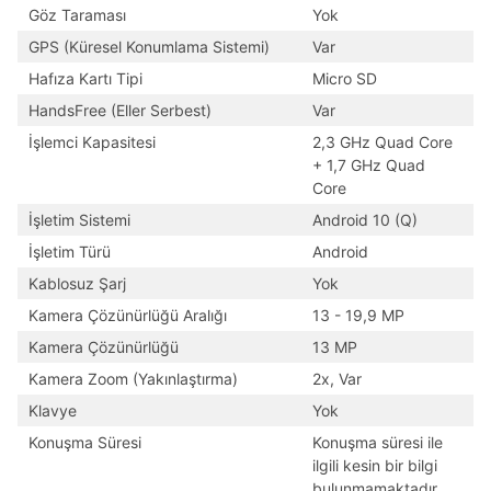
Göz Taraması
Yok
GPS (Küresel Konumlama Sistemi)
Var
Hafıza Kartı Tipi
Micro SD
HandsFree (Eller Serbest)
Var
İşlemci Kapasitesi
2,3 GHz Quad Core
+ 1,7 GHz Quad
Core
İşletim Sistemi
Android 10 (Q)
İşletim Türü
Android
Kablosuz Şarj
Yok
Kamera Çözünürlüğü Aralığı
13 - 19,9 MP
Kamera Çözünürlüğü
13 MP
Kamera Zoom (Yakınlaştırma)
2x, Var
Klavye
Yok
Konuşma Süresi
Konuşma süresi ile
ilgili kesin bir bilgi
bulunmamaktadır,