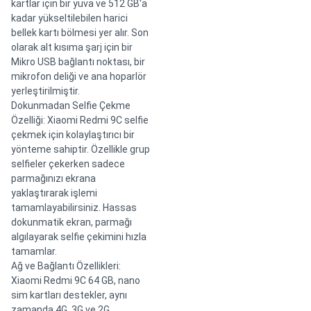
kartlar için bir yuva ve 512 GB'a
kadar yükseltilebilen harici
bellek kartı bölmesi yer alır. Son
olarak alt kısıma şarj için bir
Mikro USB bağlantı noktası, bir
mikrofon deliği ve ana hoparlör
yerleştirilmiştir.
Dokunmadan Selfie Çekme
Özelliği: Xiaomi Redmi 9C selfie
çekmek için kolaylaştırıcı bir
yönteme sahiptir. Özellikle grup
selfieler çekerken sadece
parmağınızı ekrana
yaklaştırarak işlemi
tamamlayabilirsiniz. Hassas
dokunmatik ekran, parmağı
algılayarak selfie çekimini hızla
tamamlar.
Ağ ve Bağlantı Özellikleri:
Xiaomi Redmi 9C 64 GB, nano
sim kartları destekler, aynı
zamanda 4G, 3G ve 2G