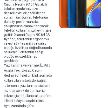
Dört ana özelliğin yanı sıra
Xiaomi Redmi 9C 64 GB akıllı
telefon modelleri, size
destekleyici ek özellikler de
sunar. Tüm bunlar, telefonun
daha iyi performansta
çalışmasına olanak tanıyarak
telefon kullanımınızı keyifli hâle
getirir. Xiaomi Redmi 9C 64 GB
fiyatları, telefonun ergonomik
ve estetik tasarımı ve sahip
olduğu özellikler doğrultusunda
belirlenir. Telefonun sahip
olduğu ek özellikler şu
şekildedir:
Yüz Tanıma ve Parmak İzi Kilit
Açma Teknolojisi: Xiaomi
Redmi 9C, telefon kilidi açmada
kullanıcılarına kolaylık sağlar.
İsterseniz yüz tanıma sistemi
ile, isterseniz de parmak izi
teknolojisini kullanarak telefon
kilidini kolayca açabilirsiniz.
Aynı zamanda şifre