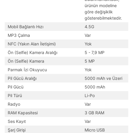
ürünün modeline
göre değişiklik
gösterebilmektedir.
Mobil Bağlantı Hızı
4.5G
MP3 Çalma
Var
NFC (Yakın Alan İletişimi)
Yok
Ön (Selfie) Kamera Aralığı
5 - 7,9 MP
Ön (Selfie) Kamera
5 MP
Parmak İzi Okuyucu
Yok
Pil Gücü Aralığı
5000 mAh ve Üzeri
Pil Gücü
5000 mAh
Pil Türü
Li-Po
Radyo
Var
RAM Kapasitesi
3 GB RAM
Ses Kayıt
Var
Şarj Girişi
Micro USB