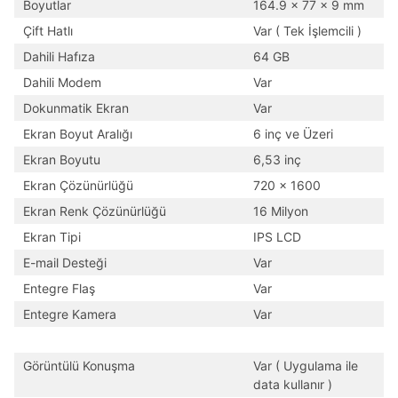
Boyutlar
164.9 x 77 x 9 mm
Çift Hatlı
Var ( Tek İşlemcili )
Dahili Hafıza
64 GB
Dahili Modem
Var
Dokunmatik Ekran
Var
Ekran Boyut Aralığı
6 inç ve Üzeri
Ekran Boyutu
6,53 inç
Ekran Çözünürlüğü
720 x 1600
Ekran Renk Çözünürlüğü
16 Milyon
Ekran Tipi
IPS LCD
E-mail Desteği
Var
Entegre Flaş
Var
Entegre Kamera
Var
Görüntülü Konuşma
Var ( Uygulama ile
data kullanır )