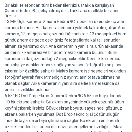
Bir akıllı telefondan tüm beklentilerinizi ustalıkla karşılayan
Xiaomi Redmi 9C, geliştirilmiş dört farklı ana özellikle beraber
üretilir:
13 MP Üçlü Kamera: Xiaomi Redmi 9C modelleri üzerinde üç adet
kamera bulunur. Her kamera sensörü yüksek kalite ile çalışır. Ana
kamera, 13 megapiksel çözünürlüğe sahiptir. 13 megapiksel hem
gündüz hem de gece çektiğiniz fotoğraflarda kaliteli sonuçlar
almanıza yardımcı olur. Ana kameranın yanı sıra, ürün arkasında
bir derinlik kamerası ve bir adet makro kamera bulunur. Bu iki
kameranın da çözünürlüğü 2 megapikseldir. Derinlik kamerası,
ana objeye odaklanmanızı sağlayan ve onu fotoğrafta ön plana
çıkaran bir özelliğe sahiptir. Makro kamera ise nesneleri yakından
fotoğraflayarak fark etmediğiniz ayrıntıların ortaya çıkmasına
olanak sağlar. Arka kameranın yanı sıra selfie kamerasında da
önemli özellikler bulunur.
6.53” HD Dot Drop Ekran: Xiaomi Redmi 9C 6.53 inç boyutlarında
HD bir ekrana sahiptir. Bu ekran sayesinde yüksek çözünürlüğün
keyfini çıkarabilirsiniz. Büyük ekran boyutu sayesinde, gözünüz
ekrana bakarken yorulmaz. Dot Drop teknolojisi çözünürlüğün
ince detaylarda ortaya çıkmasını sağlar. Bu ekranın en önemli
özelliklerinden bir tanesi de mavi ışık engelleme özelliğidir. Mavi