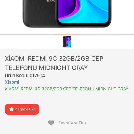
XİAOMİ REDMİ 9C 32GB/2GB CEP
TELEFONU MIDNIGHT GRAY
Ürün Kodu:
012604
Xiaomi
XİAOMİ REDMİ 9C 32GB/2GB CEP TELEFONU MIDNIGHT GRAY
star
Mağaza Özel
favorite
Favorilere Ekle