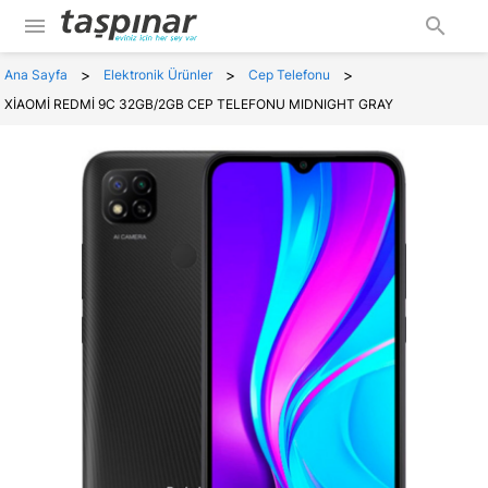
menu
search
>
>
>
Ana Sayfa
Elektronik Ürünler
Cep Telefonu
XİAOMİ REDMİ 9C 32GB/2GB CEP TELEFONU MIDNIGHT GRAY