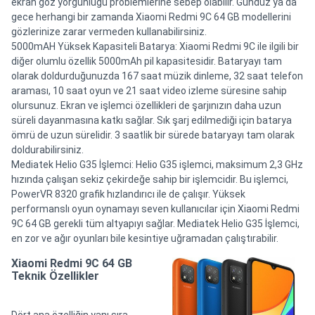
ekran göz yorgunluğu problemlerine sebep olabilir. Gündüz ya da
gece herhangi bir zamanda Xiaomi Redmi 9C 64 GB modellerini
gözlerinize zarar vermeden kullanabilirsiniz.
5000mAH Yüksek Kapasiteli Batarya: Xiaomi Redmi 9C ile ilgili bir
diğer olumlu özellik 5000mAh pil kapasitesidir. Bataryayı tam
olarak doldurduğunuzda 167 saat müzik dinleme, 32 saat telefon
araması, 10 saat oyun ve 21 saat video izleme süresine sahip
olursunuz. Ekran ve işlemci özellikleri de şarjınızın daha uzun
süreli dayanmasına katkı sağlar. Sık şarj edilmediği için batarya
ömrü de uzun sürelidir. 3 saatlik bir sürede bataryayı tam olarak
doldurabilirsiniz.
Mediatek Helio G35 İşlemci: Helio G35 işlemci, maksimum 2,3 GHz
hızında çalışan sekiz çekirdeğe sahip bir işlemcidir. Bu işlemci,
PowerVR 8320 grafik hızlandırıcı ile de çalışır. Yüksek
performanslı oyun oynamayı seven kullanıcılar için Xiaomi Redmi
9C 64 GB gerekli tüm altyapıyı sağlar. Mediatek Helio G35 İşlemci,
en zor ve ağır oyunları bile kesintiye uğramadan çalıştırabilir.
Xiaomi Redmi 9C 64 GB
Teknik Özellikler