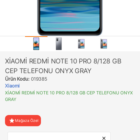
XİAOMİ REDMİ NOTE 10 PRO 8/128 GB
CEP TELEFONU ONYX GRAY
Ürün Kodu:
019385
Xiaomi
XİAOMİ REDMİ NOTE 10 PRO 8/128 GB CEP TELEFONU ONYX
GRAY
star
Mağaza Özel
favorite
Favorilere Ekle
close