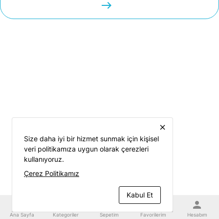
easts
close
Size daha iyi bir hizmet sunmak için kişisel
veri politikamıza uygun olarak çerezleri
kullanıyoruz.
Çerez Politikamız
Kabul Et
home
category
shopping_cart
favorite
person
Ana Sayfa
Kategoriler
Sepetim
Favorilerim
Hesabım