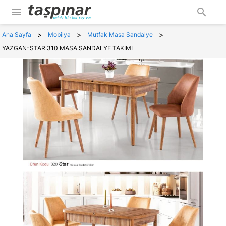
menu
search
>
>
>
Ana Sayfa
Mobilya
Mutfak Masa Sandalye
YAZGAN-STAR 310 MASA SANDALYE TAKIMI