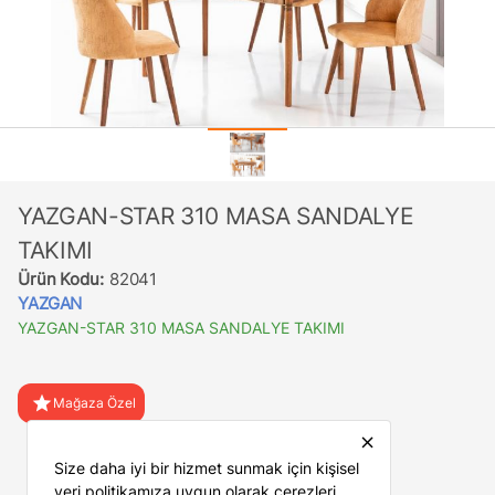
YAZGAN-STAR 310 MASA SANDALYE
TAKIMI
Ürün Kodu:
82041
YAZGAN
YAZGAN-STAR 310 MASA SANDALYE TAKIMI
star
Mağaza Özel
close
favorite
Favorilere Ekle
Size daha iyi bir hizmet sunmak için kişisel
veri politikamıza uygun olarak çerezleri