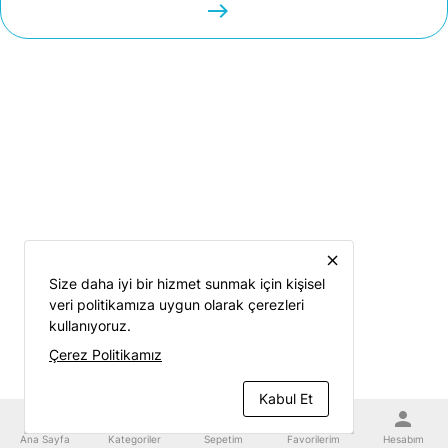
easts
close
Size daha iyi bir hizmet sunmak için kişisel
veri politikamıza uygun olarak çerezleri
kullanıyoruz.
Çerez Politikamız
Kabul Et
home
category
shopping_cart
favorite
person
Ana Sayfa
Kategoriler
Sepetim
Favorilerim
Hesabım