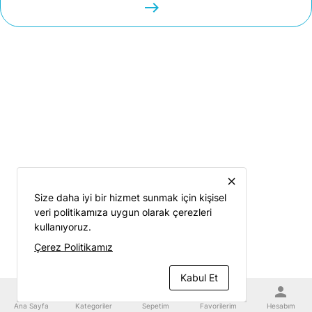
easts
close
Size daha iyi bir hizmet sunmak için kişisel
veri politikamıza uygun olarak çerezleri
kullanıyoruz.
Çerez Politikamız
Kabul Et
home
category
shopping_cart
favorite
person
Ana Sayfa
Kategoriler
Sepetim
Favorilerim
Hesabım