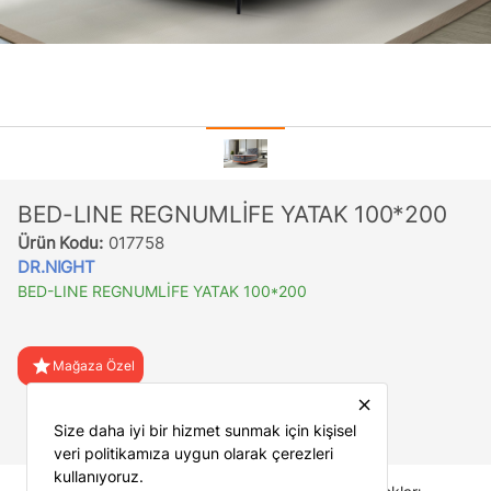
BED-LINE REGNUMLİFE YATAK 100*200
Ürün Kodu:
017758
DR.NIGHT
BED-LINE REGNUMLİFE YATAK 100*200
star
Mağaza Özel
close
favorite
Favorilere Ekle
Size daha iyi bir hizmet sunmak için kişisel
veri politikamıza uygun olarak çerezleri
kullanıyoruz.