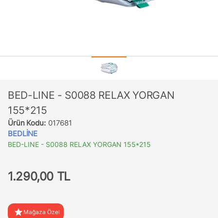
BED-LINE - S0088 RELAX YORGAN
155*215
Ürün Kodu:
017681
BEDLİNE
BED-LINE - S0088 RELAX YORGAN 155*215
1.290,00 TL
star
Mağaza Özel