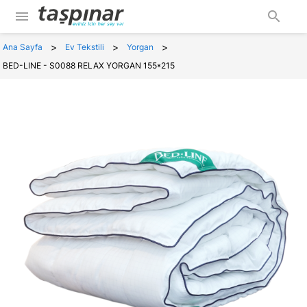
menu
search
>
>
>
Ana Sayfa
Ev Tekstili
Yorgan
BED-LINE - S0088 RELAX YORGAN 155*215