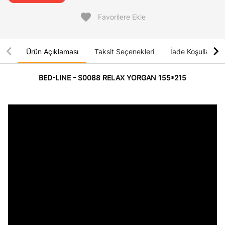
favorite
Favorilere Ekle
chevron_left
chevron_right
Ürün Açıklaması
Taksit Seçenekleri
İade Koşulları
BED-LINE - S0088 RELAX YORGAN 155*215