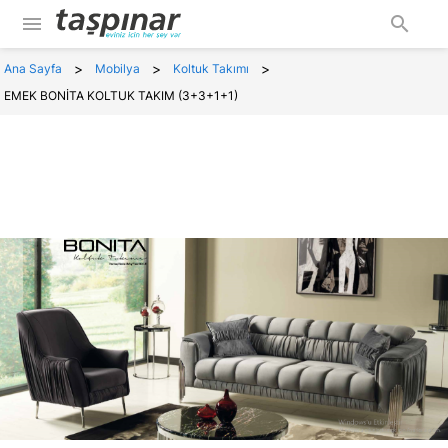
menu
search
>
>
>
Ana Sayfa
Mobilya
Koltuk Takımı
EMEK BONİTA KOLTUK TAKIM (3+3+1+1)