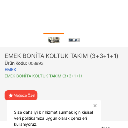
EMEK BONİTA KOLTUK TAKIM (3+3+1+1)
Ürün Kodu:
008993
EMEK
EMEK BONİTA KOLTUK TAKIM (3+3+1+1)
star
Mağaza Özel
close
favorite
Favorilere Ekle
Size daha iyi bir hizmet sunmak için kişisel
veri politikamıza uygun olarak çerezleri
kullanıyoruz.